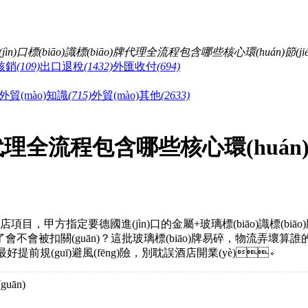
(jìn)口標(biāo)識標(biāo)牌代理全流程包含哪些核心環(huán)節(ji
核銷
(109)
出口退稅
(1432)
外匯收付
(694)
外貿(mào)知識
(715)
外貿(mào)其他
(2633)
o)牌代理全流程包含哪些核心環(huán)
，甲方指定要德國進(jìn)口的金屬+玻璃標(biāo)識標(biāo)牌，
被扣關(guān)？這批玻璃標(biāo)牌易碎，物流弄壞算誰的？還
規(guī)避風(fēng)險，別耽誤酒店開業(yè)。
uān)