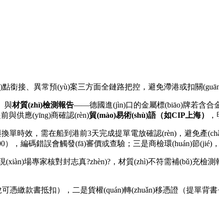
)點銜接、異常預(yù)案三方面全鏈路把控，避免滯港或扣關(guān)風
）
與
材質(zhì)檢測報告
——德國進(jìn)口的金屬標(biāo)牌若含合金
與供應(yīng)商確認(rèn)
貿(mào)易術(shù)語（如CIP上海）

單時效，需在船到港前3天完成提單電放確認(rèn)，避免產(chǎn)生滯箱費
31000），編碼錯誤會觸發(fā)審價或查驗；三是商檢環(huán)節(jié
án)系現(xiàn)場專家核對封志真?zhèn)?，材質(zhì)不符需
憑繳款書抵扣），二是貨權(quán)轉(zhuǎn)移憑證（提單背書+