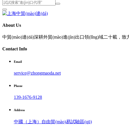
About Us
中貿(mào)達(dá)深耕外貿(mào)進(jìn)出口領(lǐng)域二十
Contact Info
Email
service@zhongmaoda.net
Phone
139-1676-9128
Address
中國（上海）自由貿(mào)易試驗區(qū)