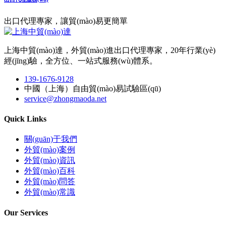
出口代理專家，讓貿(mào)易更簡單
上海中貿(mào)達，外貿(mào)進出口代理專家，20年行業(yè)
經(jīng)驗，全方位、一站式服務(wù)體系。
139-1676-9128
中國（上海）自由貿(mào)易試驗區(qū)
service@zhongmaoda.net
Quick Links
關(guān)于我們
外貿(mào)案例
外貿(mào)資訊
外貿(mào)百科
外貿(mào)問答
外貿(mào)常識
Our Services