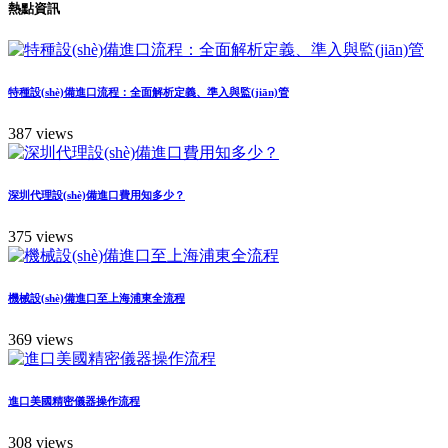
熱點資訊
特種設(shè)備進口流程：全面解析定義、準入與監(jiān)管
387 views
深圳代理設(shè)備進口費用知多少？
375 views
機械設(shè)備進口至上海浦東全流程
369 views
進口美國精密儀器操作流程
308 views