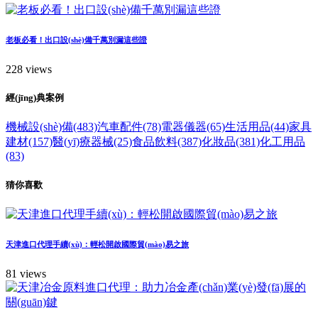
老板必看！出口設(shè)備千萬別漏這些證
228 views
經(jīng)典案例
機械設(shè)備
(483)
汽車配件
(78)
電器儀器
(65)
生活用品
(44)
家具
建材
(157)
醫(yī)療器械
(25)
食品飲料
(387)
化妝品
(381)
化工用品
(83)
猜你喜歡
天津進口代理手續(xù)：輕松開啟國際貿(mào)易之旅
81 views