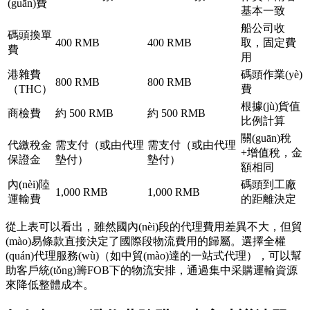
(guān)費
基本一致
船公司收
碼頭換單
400 RMB
400 RMB
取，固定費
費
用
港雜費
碼頭作業(yè)
800 RMB
800 RMB
（THC）
費
根據(jù)貨值
商檢費
約 500 RMB
約 500 RMB
比例計算
關(guān)稅
代繳稅金
需支付（或由代理
需支付（或由代理
+增值稅，金
保證金
墊付）
墊付）
額相同
內(nèi)陸
碼頭到工廠
1,000 RMB
1,000 RMB
運輸費
的距離決定
從上表可以看出，雖然國內(nèi)段的代理費用差異不大，但貿
(mào)易條款直接決定了國際段物流費用的歸屬。選擇全權
(quán)代理服務(wù)（如中貿(mào)達的一站式代理），可以幫
助客戶統(tǒng)籌FOB下的物流安排，通過集中采購運輸資源
來降低整體成本。