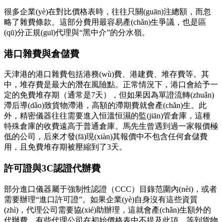
很多企業(yè)在對比價格表時，往往只關(guān)注總額，而忽
略了雜費條款。這部分費用最容易產(chǎn)生爭議，也是區
(qū)分正規(guī)代理與“黑中介”的分水嶺。
港口雜費與倉儲費
天津港的港口雜費包括港務(wù)費、港建費、堆存費等。其
中，堆存費是最大的潛在風險點。正常情況下，港口會給予一
定的免費堆存期（通常是7天），但如果因為單證流轉(zhuǎn)
滯后導(dǎo)致貨物滯港，高額的滯期費就會產(chǎn)生。此
外，精密儀器往往需要進入恒溫恒濕的監(jiān)管倉庫，這種
特殊倉庫的收費遠高于普通倉庫。馬先生曾遇到過一家報價極
低的公司，后來才發(fā)現(xiàn)其報價中不包含任何倉儲費
用，且免費堆存期被壓縮到了3天。
許可證與3C認證代辦費
部分進口儀器屬于強制性認證（CCC）目錄范圍內(nèi)，或者
需要辦理“進口許可證”。如果企業(yè)自身沒有這些資質
(zhì)，代理公司需要協(xié)助辦理，這就會產(chǎn)生額外的
代辦費。有些代理公司在初始價格表中不提及此項，等到貨物