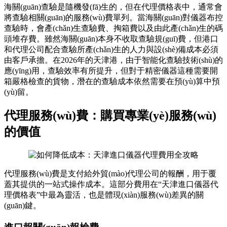
海關(guān)查驗是隨機發(fā)生的，但在代理價格表中，通常會
將查驗相關(guān)的服務(wù)費單列。當海關(guān)對儀器布控
查驗時，會產(chǎn)生查驗費、掏箱費以及由此產(chǎn)生的碼
頭堆存費。雖然海關(guān)本身不收取查驗規(guī)費，但港口
和代理公司配合查驗所產(chǎn)生的人力與設(shè)備成本必須
由客戶承擔。在2026年的天津港，由于智能化查驗技術(shù)的
應(yīng)用，查驗效率有所提升，但對于精密儀器這種需要開
箱嚴格檢查的貨物，潛在的查驗成本依然需要在預(yù)算中預
(yù)留。
代理服務(wù)費：購買專業(yè)服務(wù)
的價值
代理服務(wù)費是支付給外貿(mào)代理公司的報酬，用于覆
蓋其提供的一站式操作成本。這部分費用在“天津進口儀器代
理價格表”中最為靈活，也是體現(xiàn)服務(wù)差異的關
(guān)鍵。