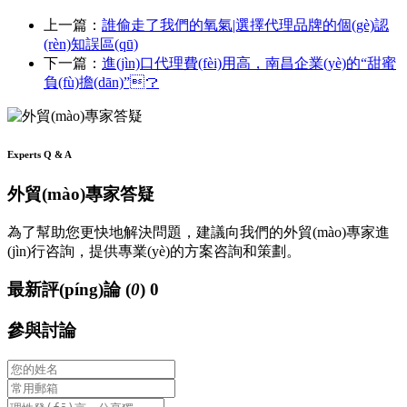
上一篇：
誰偷走了我們的氧氣|選擇代理品牌的個(gè)認
(rèn)知誤區(qū)
下一篇：
進(jìn)口代理費(fèi)用高，南昌企業(yè)的“甜蜜
負(fù)擔(dān)”？
Experts Q & A
外貿(mào)專家答疑
為了幫助您更快地解決問題，建議向我們的外貿(mào)專家進
(jìn)行咨詢，提供專業(yè)的方案咨詢和策劃。
最新評(píng)論
(
0
)
0
參與討論