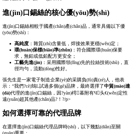
進(jìn)口錫絲的核心優(yōu)勢(shì)
進(jìn)口錫絲相較于國產(chǎn)產(chǎn)品，通常具備以下優
(yōu)勢(shì)：
高純度
：雜質(zhì)含量低，焊接效果更穩(wěn)定；
環(huán)保標(biāo)準(zhǔn)
：符合國際環(huán)保要
求，無鉛或低鉛配方更安全；
工藝先進(jìn)
：采用國際領(lǐng)先的拉絲技術(shù)，直
徑均勻，流動(dòng)性好。
張先生是一家電子制造企業(yè)的采購負(fù)責(zé)人，他表
示：“我們?cè)鴩L試過多個(gè)品牌，最終選擇了
中貿(mào)達
(dá)
代理的進(jìn)口錫絲，因?yàn)樗暮附有Ч头€(wěn)定性
遠(yuǎn)超其他產(chǎn)品?！?/p>
如何選擇可靠的代理品牌
在選擇進(jìn)口錫絲代理品牌時(shí)，以下幾點(diǎn)至關
(guān)重要：