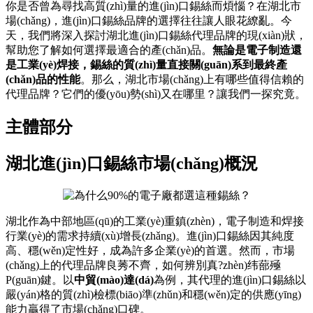
你是否曾為尋找高質(zhì)量的進(jìn)口錫絲而煩惱？在湖北市
場(chǎng)，進(jìn)口錫絲品牌的選擇往往讓人眼花繚亂。今
天，我們將深入探討湖北進(jìn)口錫絲代理品牌的現(xiàn)狀，
幫助您了解如何選擇最適合的產(chǎn)品。
無論是電子制造還
是工業(yè)焊接，錫絲的質(zhì)量直接關(guān)系到最終產
(chǎn)品的性能
。那么，湖北市場(chǎng)上有哪些值得信賴的
代理品牌？它們的優(yōu)勢(shì)又在哪里？讓我們一探究竟。
主體部分
湖北進(jìn)口錫絲市場(chǎng)概況
湖北作為中部地區(qū)的工業(yè)重鎮(zhèn)，電子制造和焊接
行業(yè)的需求持續(xù)增長(zhǎng)。進(jìn)口錫絲因其純度
高、穩(wěn)定性好，成為許多企業(yè)的首選。然而，市場
(chǎng)上的代理品牌良莠不齊，如何辨別真?zhèn)纬蔀殛
P(guān)鍵。以
中貿(mào)達(dá)
為例，其代理的進(jìn)口錫絲以
嚴(yán)格的質(zhì)檢標(biāo)準(zhǔn)和穩(wěn)定的供應(yīng)
能力贏得了市場(chǎng)口碑。