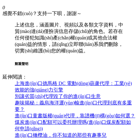
0
感覺不錯(cuò)？支持一下唄，謝謝～
上述信息，涵蓋圖片、視頻以及各類文字資料，中
貿(mào)達(dá)僅扮演信息存儲(chǔ)的角色。若存在
任何侵犯知識(shí)產(chǎn)權(quán)或其他合法權
(quán)益的情形，請(qǐng)立即聯(lián)系我們刪除，
切實(shí)維護(hù)您的權(quán)益。
鄭重聲明
延伸閱讀：
上海進(jìn)口德馬格 DC 電動(dòng)葫蘆代理：工業(yè)
效能的強(qiáng)力引擎
別讓劣質(zhì)代理毀了你的進(jìn)口生意
趣味揭秘：義烏海洋運(yùn)輸進(jìn)口代理到底有多重
要？
進(jìn)口童書版權(quán)代理，靠譜機(jī)構(gòu)如何選？
煤炭進(jìn)口配額可以委托辦理嗎(進(jìn)口煤炭配額如
何申請(qǐng))
進(jìn)口橄欖油，你不知道的那些有趣事兒