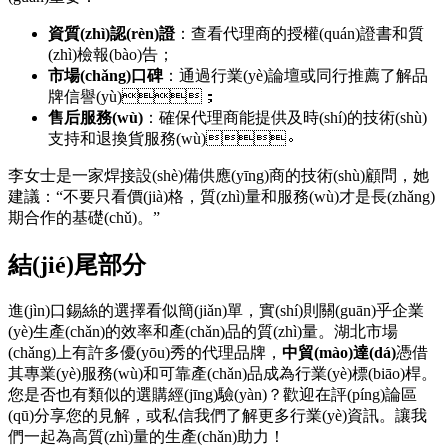
資質(zhì)認(rèn)證
：查看代理商的授權(quán)證書和質
(zhì)檢報(bào)告；
市場(chǎng)口碑
：通過行業(yè)論壇或同行推薦了解品
牌信譽(yù)；
售后服務(wù)
：確保代理商能提供及時(shí)的技術(shù)
支持和退換貨服務(wù)。
李女士是一家焊接設(shè)備供應(yīng)商的技術(shù)顧問，她
建議：“不要只看價(jià)格，質(zhì)量和服務(wù)才是長(zhǎng)
期合作的基礎(chǔ)。”
結(jié)尾部分
進(jìn)口錫絲的選擇看似簡(jiǎn)單，實(shí)則關(guān)乎企業
(yè)生產(chǎn)的效率和產(chǎn)品的質(zhì)量。湖北市場
(chǎng)上有許多優(yōu)秀的代理品牌，
中貿(mào)達(dá)
憑借
其專業(yè)服務(wù)和可靠產(chǎn)品成為行業(yè)標(biāo)桿。
您是否也有類似的選購經(jīng)驗(yàn)？歡迎在評(píng)論區
(qū)分享您的見解，或私信我們了解更多行業(yè)資訊。讓我
們一起為高質(zhì)量的生產(chǎn)助力！