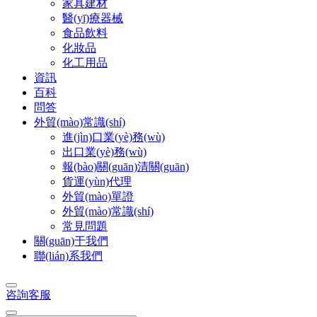
家具建材
醫(yī)療器械
食品飲料
化妝品
化工用品
資訊
百科
問答
外貿(mào)常識(shí)
進(jìn)口業(yè)務(wù)
出口業(yè)務(wù)
報(bào)關(guān)清關(guān)
貨運(yùn)代理
外貿(mào)單證
外貿(mào)常識(shí)
常見問題
關(guān)于我們
聯(lián)系我們
咨詢客服