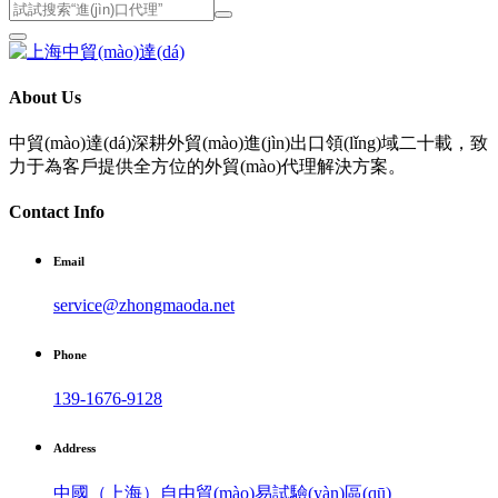
About Us
中貿(mào)達(dá)深耕外貿(mào)進(jìn)出口領(lǐng)域二十載，致
力于為客戶提供全方位的外貿(mào)代理解決方案。
Contact Info
Email
service@zhongmaoda.net
Phone
139-1676-9128
Address
中國（上海）自由貿(mào)易試驗(yàn)區(qū)