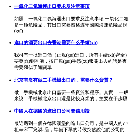
一氧化二氮海運出口要求及注意事項
如題，一氧化二氮海運出口要求及注意事項 一氧化二氮
是一種危險品，其出口需要嚴格遵守國際海運危險品規
(guī)
進口的酒要出口去香港需要什么手續(xù)
我司有一批進口酒（正規(guī)進口，所有手續(xù)齊全）
要發(fā)到香港，按正規(guī)手續(xù)報關出去的話是否
需要類似于通關單
北京有沒有做二手機械出口的，需要什么資質？
做二手機械北京出口需要一些資質和程序。其實二 一般
來說二手機械北京出口還是比較麻煩的，主要在于步驟
中國人在德國的進出口公司要信用證
最近遇到一個在德國漢堡的進出口公司，是中國人的?？
粗辛宋覀兊漠a品，準備下單的時候突然說他們公司的