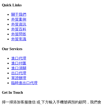
Quick Links
關于我們
外貿案例
外貿資訊
外貿百科
外貿問答
外貿常識
Our Services
進口代理
進口付匯
進口清關
出口代理
單證辦理
臨時進出口代理
Get In Touch
掃一掃添加客服微信 或 下方輸入手機號碼預約顧問，我們會