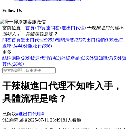
Follow Us
當前位置：
首頁
中貿達問答
進出口代理
干辣椒進口代理不
>
>
>
知咋入手，具體流程是啥？
問答首頁
進出口代理
(9253)
報關清關
(2727)
出口核銷
(109)
出口
退稅
(1444)
外匯收付
(696)
更多
結匯購匯
(208)
貨運代理
(1483)
外貿產品
(636)
外貿知識
(715)
外貿
其他
(2646)
干辣椒進口代理不知咋入手，
具體流程是啥？
已解決
#進出口代理#
9位顧問回復
2025-07-11 23:49
181人看過