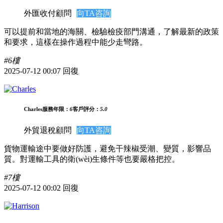
外匯收付顧問
向TA咨詢
可以提前和當地的海關、檢驗檢疫部門溝通，了解最新的政策
和要求，這樣在操作過程中能少走彎路。
#6樓
2025-07-12 00:07 回復
Charles
服務年限：
6
客戶評分：
5.0
外貿退稅顧問
向TA咨詢
貨物運輸途中要做好防護，避免干辣椒受潮、變質，影響品
質。對運輸工具的衛(wèi)生條件等也要嚴格把控。
#7樓
2025-07-12 00:02 回復