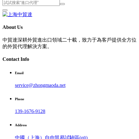
About Us
中貿達深耕外貿進出口領域二十載，致力于為客戶提供全方位
的外貿代理解決方案。
Contact Info
Email
service@zhongmaoda.net
Phone
139-1676-9128
Address
中國（上海）自由貿易試驗區(qū)