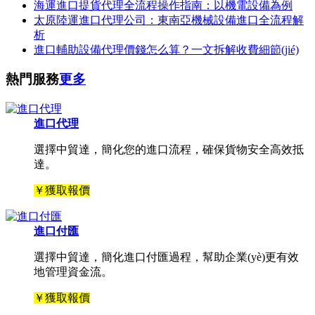
海運進口提貨代理全流程操作指南：以機電設備為例
太原陸運進口代理公司：東南亞機械設備進口全流程解
析
進口輔助設備代理價錢怎么算？一文拆解收費細節(jié)
熱門服務
更多
進口代理
選擇中貿達，簡化您的進口流程，確保貨物安全高效抵
達。
￥獲取報價
進口付匯
選擇中貿達，簡化進口付匯過程，幫助企業(yè)更有效
地管理資金流。
￥獲取報價