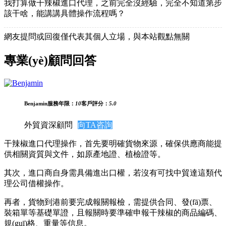
我打算做干辣椒進口代理，之前完全沒經驗，完全不知道第步
該干啥，能講講具體操作流程嗎？
網友提問或回復僅代表其個人立場，與本站觀點無關
專業(yè)顧問回答
Benjamin
服務年限：
10
客戶評分：
5.0
外貿資深顧問
向TA咨詢
干辣椒進口代理操作，首先要明確貨物來源，確保供應商能提
供相關資質與文件，如原產地證、植檢證等。
其次，進口商自身需具備進出口權，若沒有可找中貿達這類代
理公司借權操作。
再者，貨物到港前要完成報關報檢，需提供合同、發(fā)票、
裝箱單等基礎單證，且報關時要準確申報干辣椒的商品編碼、
規(guī)格、重量等信息。