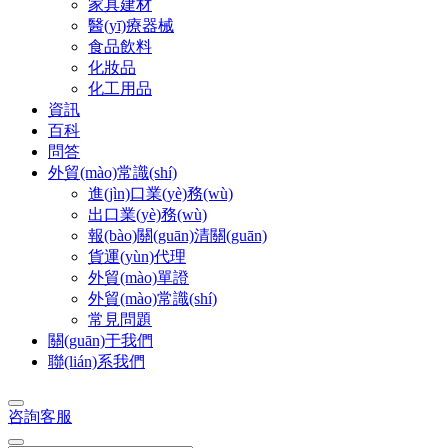
家具建材
醫(yī)療器械
食品飲料
化妝品
化工用品
資訊
百科
問答
外貿(mào)常識(shí)
進(jìn)口業(yè)務(wù)
出口業(yè)務(wù)
報(bào)關(guān)清關(guān)
貨運(yùn)代理
外貿(mào)單證
外貿(mào)常識(shí)
常見問題
關(guān)于我們
聯(lián)系我們
咨詢客服