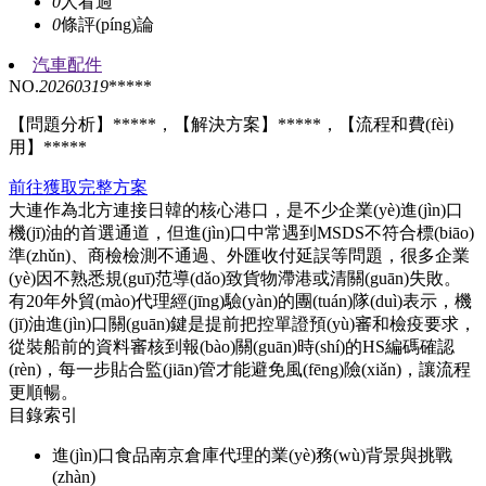
0
人看過
0
條評(píng)論
汽車配件
NO.
20260319
*****
【問題分析】*****，【解決方案】*****，【流程和費(fèi)
用】*****
前往獲取完整方案
大連作為北方連接日韓的核心港口，是不少企業(yè)進(jìn)口
機(jī)油的首選通道，但進(jìn)口中常遇到MSDS不符合標(biāo)
準(zhǔn)、商檢檢測不通過、外匯收付延誤等問題，很多企業
(yè)因不熟悉規(guī)范導(dǎo)致貨物滯港或清關(guān)失敗。
有20年外貿(mào)代理經(jīng)驗(yàn)的團(tuán)隊(duì)表示，機
(jī)油進(jìn)口關(guān)鍵是提前把控單證預(yù)審和檢疫要求，
從裝船前的資料審核到報(bào)關(guān)時(shí)的HS編碼確認
(rèn)，每一步貼合監(jiān)管才能避免風(fēng)險(xiǎn)，讓流程
更順暢。
目錄索引
進(jìn)口食品南京倉庫代理的業(yè)務(wù)背景與挑戰
(zhàn)