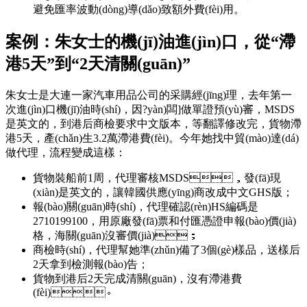
避免匯率波動(dòng)導(dǎo)致額外費(fèi)用。
案例：朱女士的機(jī)油進(jìn)口，從“滯
港5天”到“2天清關(guān)”
朱女士是大連一家汽車用品公司的采購經(jīng)理，去年第一
次進(jìn)口機(jī)油時(shí)，因?yàn)闆]做單證預(yù)審，MSDS
是英文的，到港后商檢要求中文版本，等翻譯修改完，貨物滯
港5天，產(chǎn)生3.2萬滯港費(fèi)。今年她找中貿(mào)達(dá)
做代理，流程變成這樣：
貨物裝船前1周，代理審核MSDS，發(fā)現
(xiàn)是英文的，讓韓國供應(yīng)商改成中文GHS版；
報(bào)關(guān)時(shí)，代理確認(rèn)HS編碼是
2710199100，用原廠發(fā)票和付匯憑證申報(bào)價(jià)
格，海關(guān)沒審價(jià)；
商檢時(shí)，代理幫她準(zhǔn)備了3個(gè)樣品，送樣后
2天拿到檢測報(bào)告；
貨物到港后2天完成清關(guān)，沒有滯港費
(fèi)。