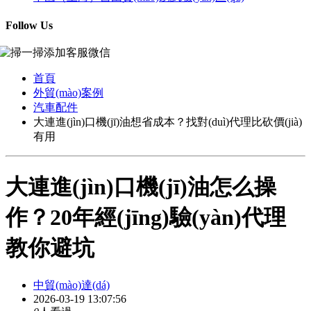
Follow Us
首頁
外貿(mào)案例
汽車配件
大連進(jìn)口機(jī)油想省成本？找對(duì)代理比砍價(jià)
有用
大連進(jìn)口機(jī)油怎么操
作？20年經(jīng)驗(yàn)代理
教你避坑
中貿(mào)達(dá)
2026-03-19 13:07:56