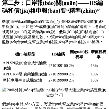
第二步：口岸報(bào)關(guān)——HS編
碼和價(jià)格申報(bào)要“精準(zhǔn)”
機(jī)油報(bào)關(guān)的“雷區(qū)”是HS編碼歸類和價(jià)格
申報(bào)。比如把“合成機(jī)油”歸到“礦物油”編碼下，會(huì)
被海關(guān)判定歸類錯(cuò)誤；低報(bào)價(jià)格則會(huì)
被查補(bǔ)稅款甚至罰款。中貿(mào)達(dá)的報(bào)關(guān)
服務(wù)會(huì)先幫企業(yè)確認(rèn)準(zhǔn)確的HS編碼：
關(guān)稅
增值稅稅
機(jī)油類型
HS編碼
稅率
率
API SN級(jí)全合成汽油機
2710199100
2%
13%
(jī)油
API CK-4級(jí)柴油機(jī)油
2710199900
2%
13%
摩托車用半合成機(jī)油
2710199900
2%
13%
價(jià)格申報(bào)方面，代理會(huì)幫企業(yè)準(zhǔn)備“價