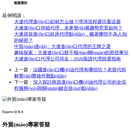
鄭重聲明
延伸閱讀：
大連代理進(jìn)口鋁材怎么做？理清流程避坑看這篇
大連進(jìn)口拼箱代理，未來發(fā)展趨勢究竟如何？
大連原裝進(jìn)口銑床代理點(diǎn)，藏著哪些不為人知
的秘密？
中貿(mào)達(dá)：大連進(jìn)口代理的王牌之選
趣味探索：大連進(jìn)口餅干報(bào)關(guān)的那些事兒
大連進(jìn)口代理公司排名：2026靠譜代理篩選指南
上一篇：
法國進(jìn)口機(jī)油代理有哪些坑？老貨代拆
解實(shí)際操作難點(diǎn)
下一篇：
深入探討南昌進(jìn)口機(jī)油代理公司的全流
程服務(wù)與關(guān)鍵合規(guī)點(diǎn)
Experts Q & A
外貿(mào)專家答疑