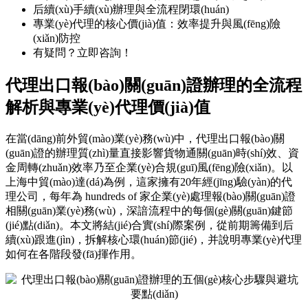
后續(xù)手續(xù)辦理與全流程閉環(huán)
專業(yè)代理的核心價(jià)值：效率提升與風(fēng)險
(xiǎn)防控
有疑問？立即咨詢！
代理出口報(bào)關(guān)證辦理的全流程
解析與專業(yè)代理價(jià)值
在當(dāng)前外貿(mào)業(yè)務(wù)中，代理出口報(bào)關
(guān)證的辦理質(zhì)量直接影響貨物通關(guān)時(shí)效、資
金周轉(zhuǎn)效率乃至企業(yè)合規(guī)風(fēng)險(xiǎn)。以
上海中貿(mào)達(dá)為例，這家擁有20年經(jīng)驗(yàn)的代
理公司，每年為 hundreds of 家企業(yè)處理報(bào)關(guān)證
相關(guān)業(yè)務(wù)，深諳流程中的每個(gè)關(guān)鍵節
(jié)點(diǎn)。本文將結(jié)合實(shí)際案例，從前期籌備到后
續(xù)跟進(jìn)，拆解核心環(huán)節(jié)，并說明專業(yè)代理
如何在各階段發(fā)揮作用。