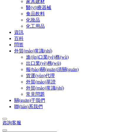
家具建材
醫(yī)療器械
食品飲料
化妝品
化工用品
資訊
百科
問答
外貿(mào)常識(shí)
進(jìn)口業(yè)務(wù)
出口業(yè)務(wù)
報(bào)關(guān)清關(guān)
貨運(yùn)代理
外貿(mào)單證
外貿(mào)常識(shí)
常見問題
關(guān)于我們
聯(lián)系我們
咨詢客服