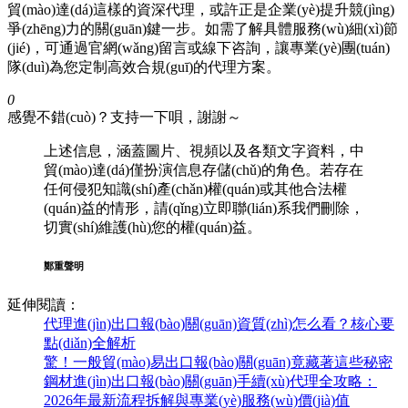
貿(mào)達(dá)這樣的資深代理，或許正是企業(yè)提升競(jìng)
爭(zhēng)力的關(guān)鍵一步。如需了解具體服務(wù)細(xì)節
(jié)，可通過官網(wǎng)留言或線下咨詢，讓專業(yè)團(tuán)
隊(duì)為您定制高效合規(guī)的代理方案。
0
感覺不錯(cuò)？支持一下唄，謝謝～
上述信息，涵蓋圖片、視頻以及各類文字資料，中
貿(mào)達(dá)僅扮演信息存儲(chǔ)的角色。若存在
任何侵犯知識(shí)產(chǎn)權(quán)或其他合法權
(quán)益的情形，請(qǐng)立即聯(lián)系我們刪除，
切實(shí)維護(hù)您的權(quán)益。
鄭重聲明
延伸閱讀：
代理進(jìn)出口報(bào)關(guān)資質(zhì)怎么看？核心要
點(diǎn)全解析
驚！一般貿(mào)易出口報(bào)關(guān)竟藏著這些秘密
鋼材進(jìn)出口報(bào)關(guān)手續(xù)代理全攻略：
2026年最新流程拆解與專業(yè)服務(wù)價(jià)值