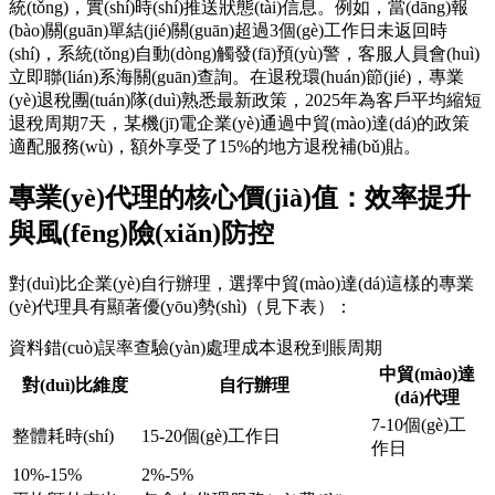
統(tǒng)，實(shí)時(shí)推送狀態(tài)信息。例如，當(dāng)報
(bào)關(guān)單結(jié)關(guān)超過3個(gè)工作日未返回時
(shí)，系統(tǒng)自動(dòng)觸發(fā)預(yù)警，客服人員會(huì)
立即聯(lián)系海關(guān)查詢。在退稅環(huán)節(jié)，專業
(yè)退稅團(tuán)隊(duì)熟悉最新政策，2025年為客戶平均縮短
退稅周期7天，某機(jī)電企業(yè)通過中貿(mào)達(dá)的政策
適配服務(wù)，額外享受了15%的地方退稅補(bǔ)貼。
專業(yè)代理的核心價(jià)值：效率提升
與風(fēng)險(xiǎn)防控
對(duì)比企業(yè)自行辦理，選擇中貿(mào)達(dá)這樣的專業
(yè)代理具有顯著優(yōu)勢(shì)（見下表）：
資料錯(cuò)誤率查驗(yàn)處理成本退稅到賬周期
中貿(mào)達
對(duì)比維度
自行辦理
(dá)代理
7-10個(gè)工
整體耗時(shí)
15-20個(gè)工作日
作日
10%-15%
2%-5%