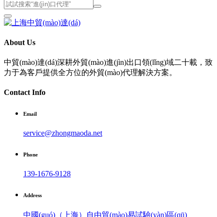
About Us
中貿(mào)達(dá)深耕外貿(mào)進(jìn)出口領(lǐng)域二十載，致
力于為客戶提供全方位的外貿(mào)代理解決方案。
Contact Info
Email
service@zhongmaoda.net
Phone
139-1676-9128
Address
中國(guó)（上海）自由貿(mào)易試驗(yàn)區(qū)