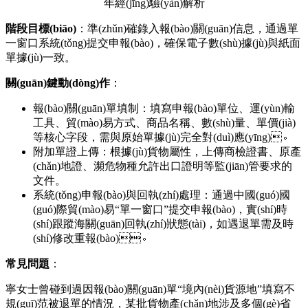
階段目標(biāo)
：準(zhǔn)確錄入報(bào)關(guān)信息，通過單
一窗口系統(tǒng)提交申報(bào)，確保電子數(shù)據(jù)與紙面
單據(jù)一致。
關(guān)鍵動(dòng)作
：
報(bào)關(guān)單填制：填寫申報(bào)單位、運(yùn)輸
工具、貿(mào)易方式、商品名稱、數(shù)量、單價(jià)
等核心字段，需與原始單據(jù)完全對(duì)應(yīng)。
附加單證上傳：根據(jù)貨物屬性，上傳商檢證書、原產
(chǎn)地證、瀕危物種允許出口證明等監(jiān)管要求的
文件。
系統(tǒng)申報(bào)與回執(zhí)處理：通過中國(guó)國
(guó)際貿(mào)易“單一窗口”提交申報(bào)，實(shí)時
(shí)跟蹤海關(guān)回執(zhí)狀態(tài)，如遇退單需及時
(shí)修改重報(bào)。
常見問題
：
寧女士曾碰到過因報(bào)關(guān)單“境內(nèi)貨源地”填寫不
規(guī)范被退單的情況，某批貨物產(chǎn)地涉及多個(gè)省