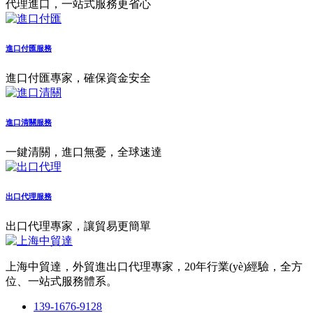
代理進口，一站式服務更省心
進口付匯服務
進口付匯專家，確保資金安全
進口清關服務
一鍵清關，進口無憂，全球速達
出口代理服務
出口代理專家，讓貿易更簡單
上海中貿達，外貿進出口代理專家，20年行業(yè)經驗，全方
位、一站式服務體系。
139-1676-9128