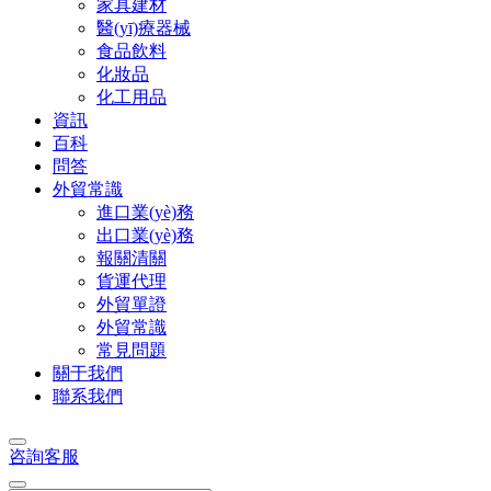
家具建材
醫(yī)療器械
食品飲料
化妝品
化工用品
資訊
百科
問答
外貿常識
進口業(yè)務
出口業(yè)務
報關清關
貨運代理
外貿單證
外貿常識
常見問題
關于我們
聯系我們
咨詢客服