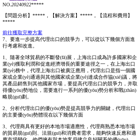
NO.
20240922
*****
【問題分析】*****，【解決方案】*****，【流程和費用】
*****
前往獲取完整方案
7、要進一步提高代理出口的競爭力，可以從以下幾個方面進
行考慮和改進。
1、隨著全球貿易的不斷發(fā)展，上海出口成為許多國家和企
業(yè)獲取利潤和促進經濟增長的重要途徑之一，在上海出口
業(yè)務中，代理上海出口被廣泛應用，代理出口是指一個國
家或企業(yè)通過與其他國家或企業(yè)達成合作協(xié)議，將
其產品銷售到其他國家市場，要提高代理出口的競爭力，并取
得優(yōu)勢地位，需要進行一系列的優(yōu)勢分析和戰(zhàn)
略規(guī)劃。
2、分析代理出口的優(yōu)勢是提高競爭力的關鍵，代理出口
的主要優(yōu)勢體現在以下幾個方面
3、代理商具有更好的本地市場適應性，代理商熟悉本地市場
的貿易規(guī)則、法規(guī)和消費者需求，能夠快速反應和適
應市場變化，他們擁有與本地客戶建立良好關系的優(yōu)