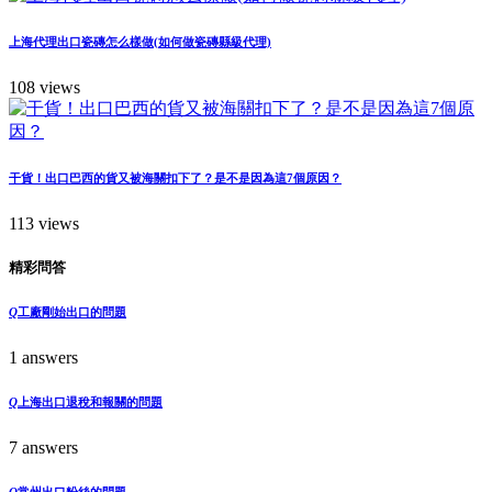
上海代理出口瓷磚怎么樣做(如何做瓷磚縣級代理)
108 views
干貨！出口巴西的貨又被海關扣下了？是不是因為這7個原因？
113 views
精彩問答
Q
工廠剛始出口的問題
1 answers
Q
上海出口退稅和報關的問題
7 answers